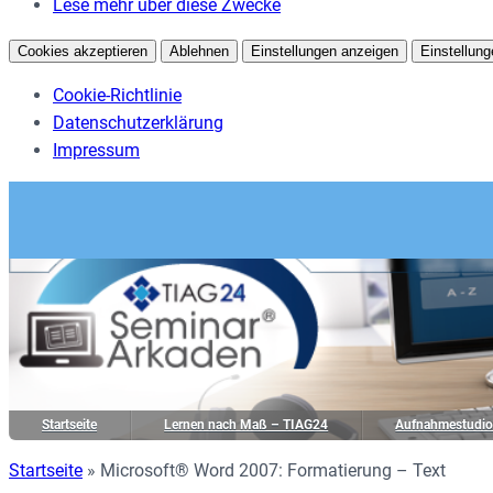
Lese mehr über diese Zwecke
Cookies akzeptieren
Ablehnen
Einstellungen anzeigen
Einstellung
Cookie-Richtlinie
Datenschutzerklärung
Impressum
Startseite
Lernen nach Maß – TIAG24
Aufnahmestudi
Startseite
»
Microsoft® Word 2007: Formatierung – Text