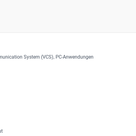
mmunication System (VCS)
, 
PC-Anwendungen
ut