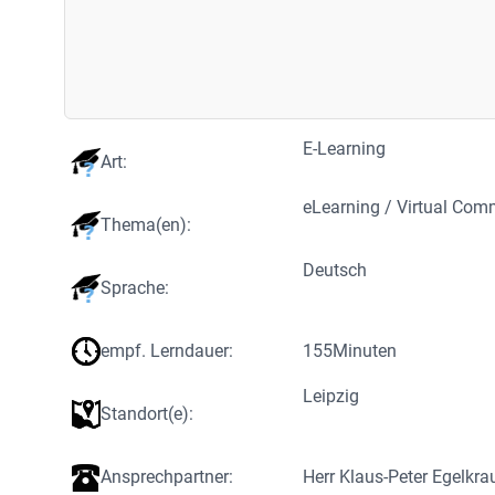
E-Learning
Art:
eLearning / Virtual Co
Thema(en):
Deutsch
Sprache:
empf. Lerndauer:
155
Minuten
Leipzig
Standort(e):
Ansprechpartner:
Herr Klaus-Peter Egelkra