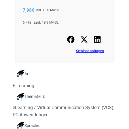
7,98
€
inkl. 19% MwSt.
6,71
€
zzgl. 19% MwSt.
Seminar anfragen
Art:
E-Learning
Thema(en):
eLearning / Virtual Communication System (VCS)
, 
PC-Anwendungen
Sprache: