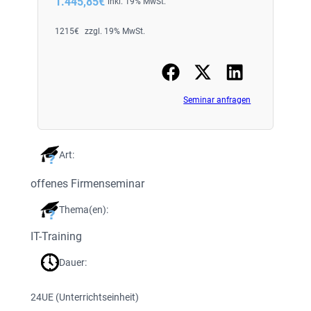
1.445,85
€
inkl. 19% MwSt.
1215
€
zzgl. 19% MwSt.
Seminar anfragen
Art:
offenes Firmenseminar
Thema(en):
IT-Training
Dauer:
24
UE (Unterrichtseinheit)