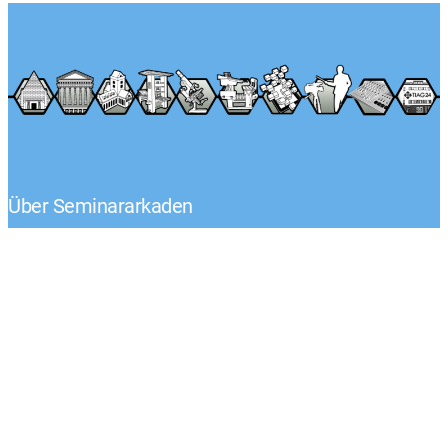
Über Seminararkaden
Tel.: +49 (0) 1522 – 92 02 593
Klaus-Peter Egelkraut
Mo.-Fr. von 8:00 – 17:00 Uhr
Kontaktieren Sie uns