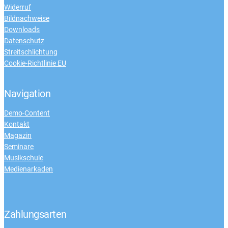
Widerruf
Bildnachweise
Downloads
Datenschutz
Streitschlichtung
Cookie-Richtlinie EU
Navigation
Demo-Content
Kontakt
Magazin
Seminare
Musikschule
Medienarkaden
Zahlungsarten