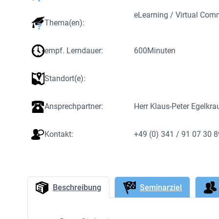
eLearning / Virtual Co
Thema(en):
empf. Lerndauer:
600
Minuten
Standort(e):
Ansprechpartner:
Herr Klaus-Peter Egelkra
Kontakt:
+49 (0) 341 / 91 07 30 
Beschreibung
Seminarziel