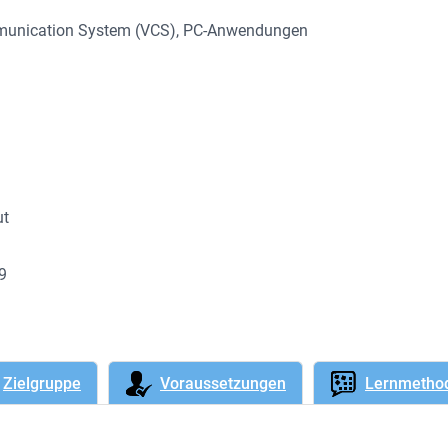
mmunication System (VCS)
, 
PC-Anwendungen
ut
89
Zielgruppe
Voraussetzungen
Lernmetho