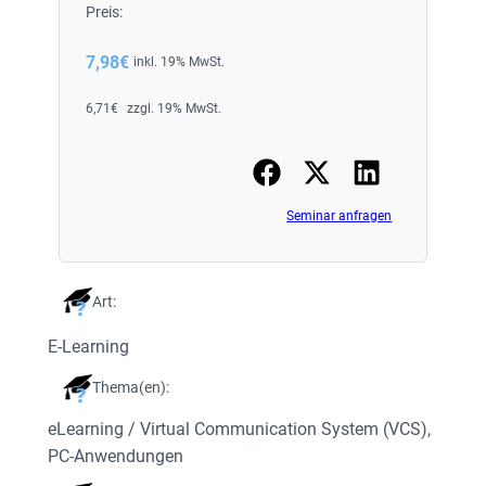
Preis:
7,98
€
inkl. 19% MwSt.
6,71
€
zzgl. 19% MwSt.
Seminar anfragen
Art:
E-Learning
Thema(en):
eLearning / Virtual Communication System (VCS)
, 
PC-Anwendungen