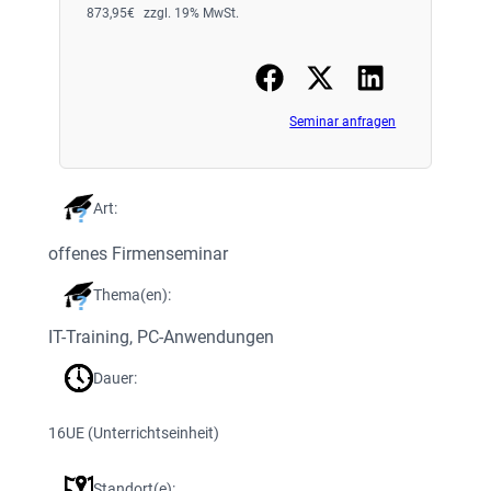
873,95
€
zzgl. 19% MwSt.
Seminar anfragen
Art:
offenes Firmenseminar
Thema(en):
IT-Training
, 
PC-Anwendungen
Dauer:
16
UE (Unterrichtseinheit)
Standort(e):