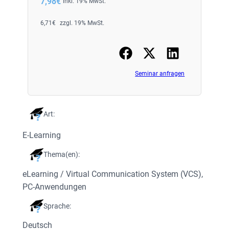
7,98
€
inkl. 19% MwSt.
6,71
€
zzgl. 19% MwSt.
Seminar anfragen
Art:
E-Learning
Thema(en):
eLearning / Virtual Communication System (VCS)
, 
PC-Anwendungen
Sprache:
Deutsch