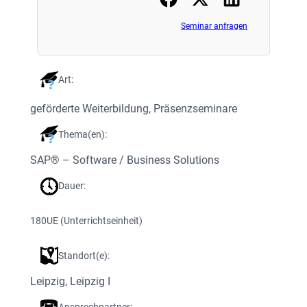
Seminar anfragen
Art:
geförderte Weiterbildung
, 
Präsenzseminare
Thema(en):
SAP® – Software / Business Solutions
Dauer:
180
UE (Unterrichtseinheit)
Standort(e):
Leipzig
, 
Leipzig I