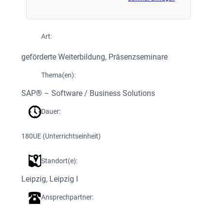
Art:
geförderte Weiterbildung
, 
Präsenzseminare
Thema(en):
SAP® – Software / Business Solutions
Dauer:
180
UE (Unterrichtseinheit)
Standort(e):
Leipzig
, 
Leipzig I
Ansprechpartner: