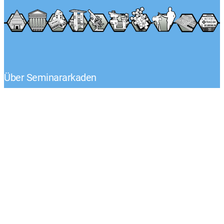
Über Seminararkaden
Tel.: +49 (0) 1522 – 92 02 593
Klaus-Peter Egelkraut
Mo.-Fr. von 8:00 – 17:00 Uhr
Kontaktieren Sie uns
Unternehmen