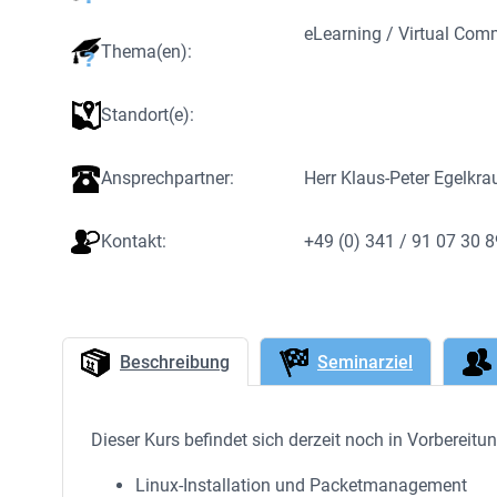
eLearning / Virtual Co
Thema(en):
Standort(e):
Ansprechpartner:
Herr Klaus-Peter Egelkra
Kontakt:
+49 (0) 341 / 91 07 30 
Beschreibung
Seminarziel
Dieser Kurs befindet sich derzeit noch in Vorbereit
Linux-Installation und Packetmanagement