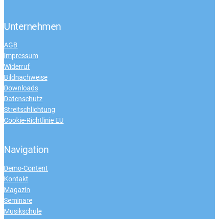
Unternehmen
AGB
Impressum
Widerruf
Bildnachweise
Downloads
Datenschutz
Streitschlichtung
Cookie-Richtlinie EU
Navigation
Demo-Content
Kontakt
Magazin
Seminare
Musikschule