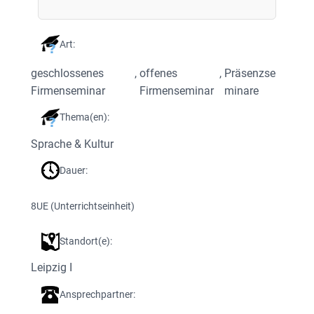
Art:
geschlossenes
, 
offenes
, 
Präsenzse
Firmenseminar
Firmenseminar
minare
Thema(en):
Sprache & Kultur
Dauer:
8
UE (Unterrichtseinheit)
Standort(e):
Leipzig I
Ansprechpartner: