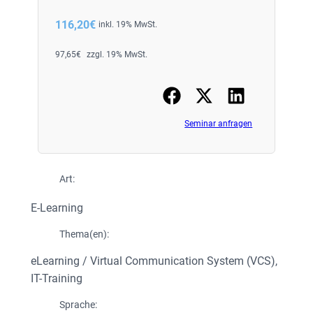
116,20
€
inkl. 19% MwSt.
97,65
€
zzgl. 19% MwSt.
Seminar anfragen
Art:
E-Learning
Thema(en):
eLearning / Virtual Communication System (VCS)
, 
IT-Training
Sprache: