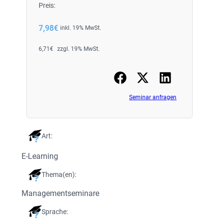
Preis:
7,98
€
inkl. 19% MwSt.
6,71
€
zzgl. 19% MwSt.
Seminar anfragen
Art:
E-Learning
Thema(en):
Managementseminare
Sprache: