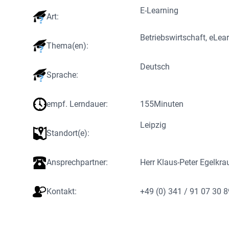
E-Learning
Art:
Betriebswirtschaft
, 
eLear
Thema(en):
Deutsch
Sprache:
empf. Lerndauer:
155
Minuten
Leipzig
Standort(e):
Ansprechpartner:
Herr Klaus-Peter Egelkra
Kontakt:
+49 (0) 341 / 91 07 30 