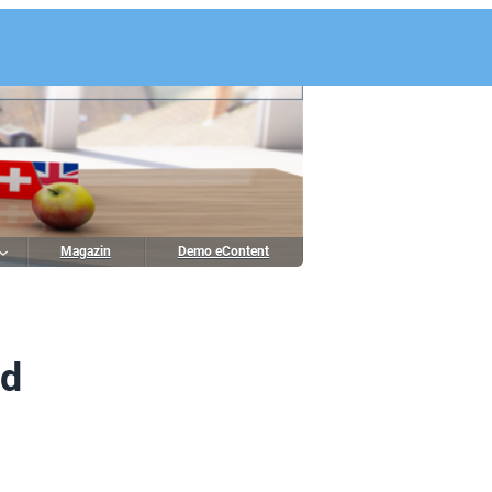
Magazin
Demo eContent
nd