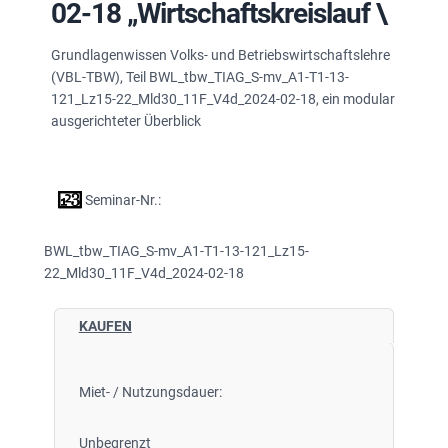
02-18 „Wirtschaftskreislauf \
Grundlagenwissen Volks- und Betriebswirtschaftslehre
(VBL-TBW), Teil BWL_tbw_TIAG_S-mv_A1-T1-13-
121_Lz15-22_Mld30_11F_V4d_2024-02-18, ein modular
ausgerichteter Überblick
Seminar-Nr.:
BWL_tbw_TIAG_S-mv_A1-T1-13-121_Lz15-
22_Mld30_11F_V4d_2024-02-18
KAUFEN
Miet- / Nutzungsdauer:
Unbegrenzt