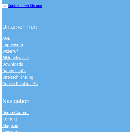
Kontaktieren Sie uns
Unternehmen
AGB
Impressum
Widerruf
Bildnachweise
Downloads
Datenschutz
Streitschlichtung
Cookie-Richtlinie EU
Navigation
Demo-Content
Kontakt
Magazin
Seminare