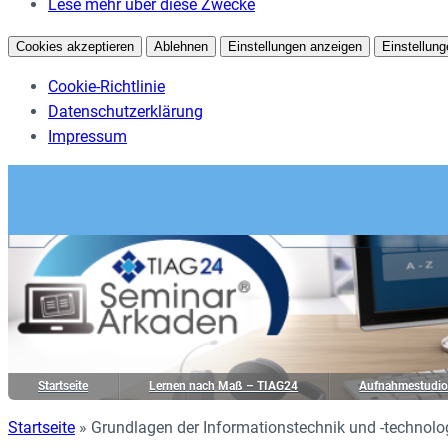
Lese mehr über diese Zwecke
Cookies akzeptieren
Ablehnen
Einstellungen anzeigen
Einstellung
Cookie-Richtlinie
Datenschutzerklärung
Impressum
Startseite
Lernen nach Maß – TIAG24
Aufnahmestudi
Startseite
»
Grundlagen der Informationstechnik und -technolog