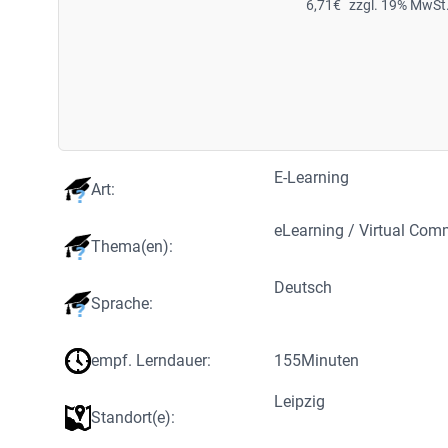
6,71
€
zzgl. 19% MwSt
E-Learning
Art:
eLearning / Virtual Co
Thema(en):
Deutsch
Sprache:
empf. Lerndauer:
155
Minuten
Leipzig
Standort(e):