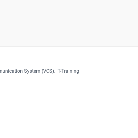
.
mmunication System (VCS)
, 
IT-Training