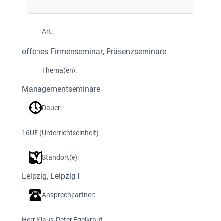
Art:
offenes Firmenseminar
, 
Präsenzseminare
Thema(en):
Managementseminare
Dauer:
16
UE (Unterrichtseinheit)
Standort(e):
Leipzig
, 
Leipzig I
Ansprechpartner:
Herr Klaus-Peter Egelkraut