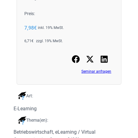
Preis:
7,98
€
inkl. 19% MwSt.
6,71
€
zzgl. 19% MwSt.
Seminar anfragen
Art:
E-Learning
Thema(en):
Betriebswirtschaft
, 
eLearning / Virtual