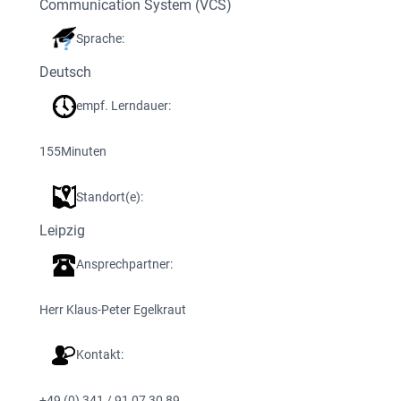
Communication System (VCS)
Sprache:
Deutsch
empf. Lerndauer:
155
Minuten
Standort(e):
Leipzig
Ansprechpartner:
Herr Klaus-Peter Egelkraut
Kontakt:
+49 (0) 341 / 91 07 30 89