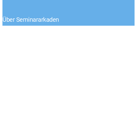
Über Seminararkaden
Tel.: +49 (0) 1522 – 92 02 593
Klaus-Peter Egelkraut
Mo.-Fr. von 8:00 – 17:00 Uhr
Kontaktieren Sie uns
Unternehmen
AGB
Impressum
Widerruf