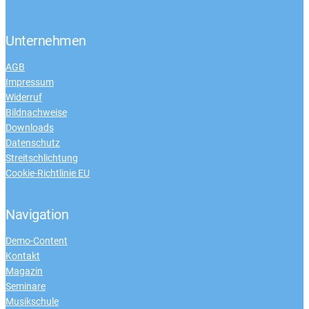
Unternehmen
AGB
Impressum
Widerruf
Bildnachweise
Downloads
Datenschutz
Streitschlichtung
Cookie-Richtlinie EU
Navigation
Demo-Content
Kontakt
Magazin
Seminare
Musikschule