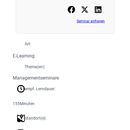
Seminar anfragen
Art:
E-Learning
Thema(en):
Managementseminare
empf. Lerndauer:
155
Minuten
Standort(e):