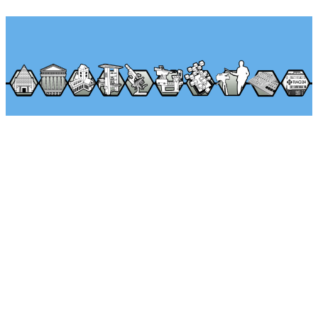
Über Seminararkaden
Tel.: +49 (0) 1522 – 92 02 593
Klaus-Peter Egelkraut
Mo.-Fr. von 8:00 – 17:00 Uhr
Kontaktieren Sie uns