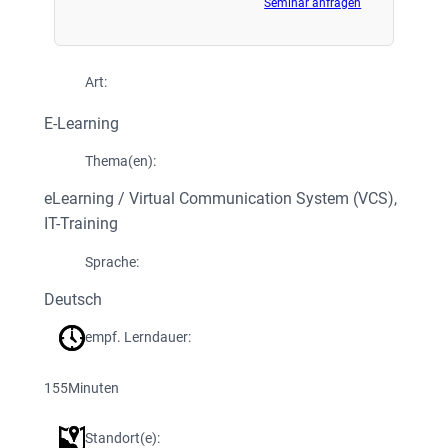
Seminar anfragen
Art:
E-Learning
Thema(en):
eLearning / Virtual Communication System (VCS)
, 
IT-Training
Sprache:
Deutsch
empf. Lerndauer:
155
Minuten
Standort(e):