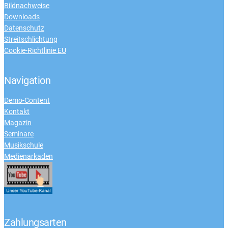
Bildnachweise
Downloads
Datenschutz
Streitschlichtung
Cookie-Richtlinie EU
Navigation
Demo-Content
Kontakt
Magazin
Seminare
Musikschule
Medienarkaden
Zahlungsarten