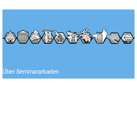
Über Seminararkaden
Tel.: +49 (0) 1522 – 92 02 593
Klaus-Peter Egelkraut
Mo.-Fr. von 8:00 – 17:00 Uhr