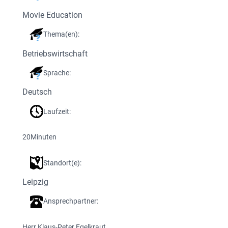
Movie Education
Thema(en):
Betriebswirtschaft
Sprache:
Deutsch
Laufzeit:
20
Minuten
Standort(e):
Leipzig
Ansprechpartner:
Herr Klaus-Peter Egelkraut