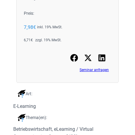
Preis:
7,98
€
inkl. 19% MwSt.
6,71
€
zzgl. 19% MwSt.
Seminar anfragen
Art:
E-Learning
Thema(en):
Betriebswirtschaft
, 
eLearning / Virtual