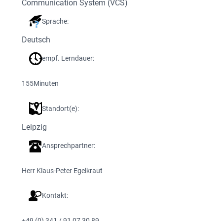
Communication System (VCS)
Sprache:
Deutsch
empf. Lerndauer:
155
Minuten
Standort(e):
Leipzig
Ansprechpartner:
Herr Klaus-Peter Egelkraut
Kontakt:
+49 (0) 341 / 91 07 30 89