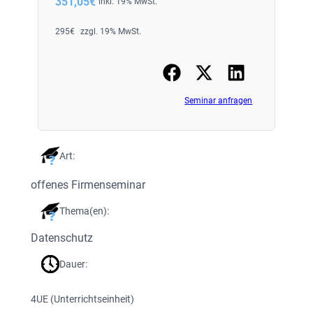
351,05
€
inkl. 19% MwSt.
295
€
zzgl. 19% MwSt.
Seminar anfragen
Art:
offenes Firmenseminar
Thema(en):
Datenschutz
Dauer:
4
UE (Unterrichtseinheit)