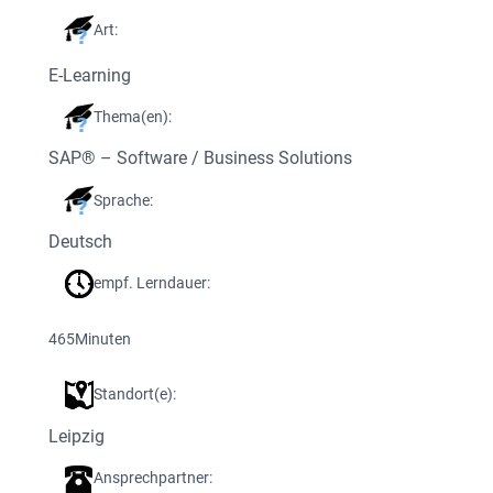
Art:
E-Learning
Thema(en):
SAP® – Software / Business Solutions
Sprache:
Deutsch
empf. Lerndauer:
465
Minuten
Standort(e):
Leipzig
Ansprechpartner: