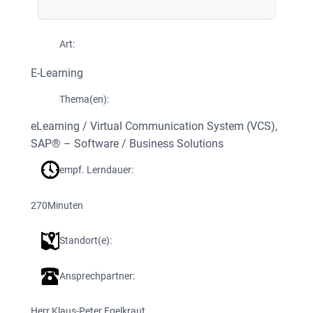
Art:
E-Learning
Thema(en):
eLearning / Virtual Communication System (VCS)
, 
SAP® – Software / Business Solutions
empf. Lerndauer:
270
Minuten
Standort(e):
Ansprechpartner:
Herr Klaus-Peter Egelkraut