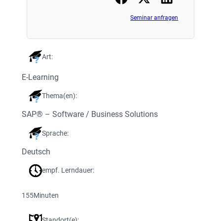
Seminar anfragen
Art:
E-Learning
Thema(en):
SAP® – Software / Business Solutions
Sprache:
Deutsch
empf. Lerndauer:
155
Minuten
Standort(e):