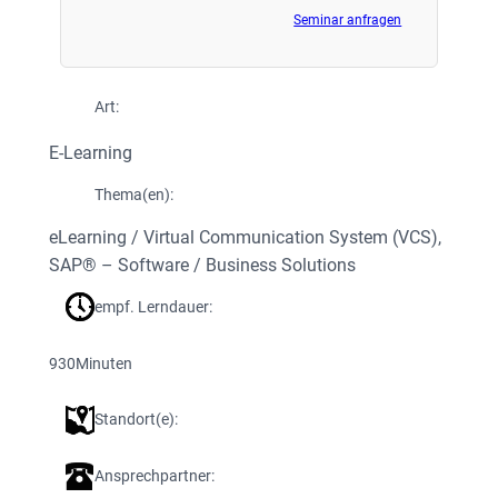
Seminar anfragen
Art:
E-Learning
Thema(en):
eLearning / Virtual Communication System (VCS)
, 
SAP® – Software / Business Solutions
empf. Lerndauer:
930
Minuten
Standort(e):
Ansprechpartner: