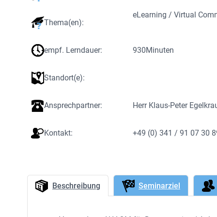
eLearning / Virtual Co
Thema(en):
empf. Lerndauer:
930
Minuten
Standort(e):
Ansprechpartner:
Herr Klaus-Peter Egelkra
Kontakt:
+49 (0) 341 / 91 07 30 
Beschreibung
Seminarziel