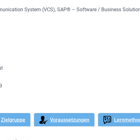
mmunication System (VCS)
, 
SAP® – Software / Business Solutio
ut
89
Zielgruppe
Voraussetzungen
Lernmetho