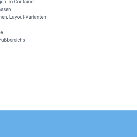
en im Container
assen
nen, Layout-Varianten
te
Fußbereichs