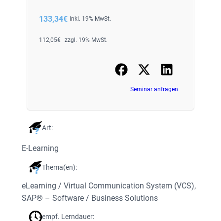
133,34
€
inkl. 19% MwSt.
112,05
€
zzgl. 19% MwSt.
Seminar anfragen
Art:
E-Learning
Thema(en):
eLearning / Virtual Communication System (VCS)
, 
SAP® – Software / Business Solutions
empf. Lerndauer: