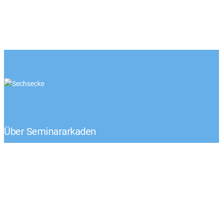
Über Seminararkaden
Tel.: +49 (0) 1522 – 92 02 593
Klaus-Peter Egelkraut
Mo.-Fr. von 8:00 – 17:00 Uhr