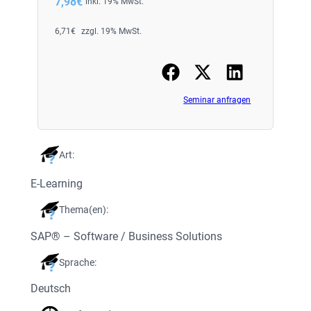
7,98
€
inkl. 19% MwSt.
6,71
€
zzgl. 19% MwSt.
Seminar anfragen
Art:
E-Learning
Thema(en):
SAP® – Software / Business Solutions
Sprache:
Deutsch