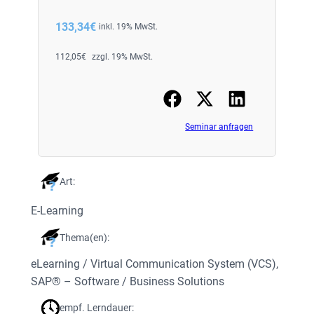
133,34
€
inkl. 19% MwSt.
112,05
€
zzgl. 19% MwSt.
Seminar anfragen
Art:
E-Learning
Thema(en):
eLearning / Virtual Communication System (VCS)
, 
SAP® – Software / Business Solutions
empf. Lerndauer: