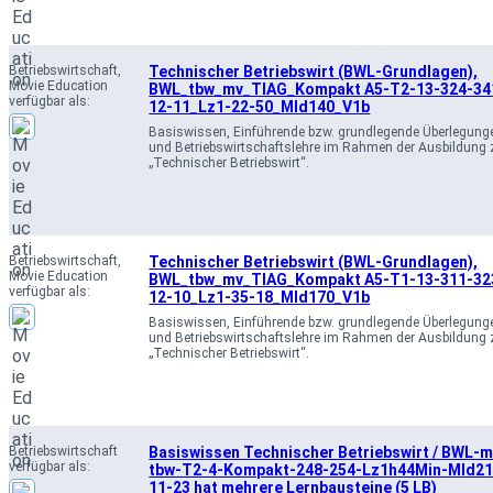
a
l
b
a
l
b
Betriebswirtschaft
, 
Technischer Betriebswirt (BWL-Grundlagen),
Movie Education
BWL_tbw_mv_TIAG_Kompakt A5-T2-13-324-34
e
l
verfügbar als:
12-11_Lz1-22-50_Mld140_V1b
e
Basiswissen, Einführende bzw. grundlegende Überlegunge
und Betriebswirtschaftslehre im Rahmen der Ausbildung
„Technischer Betriebswirt“.
Betriebswirtschaft
, 
Technischer Betriebswirt (BWL-Grundlagen),
Movie Education
BWL_tbw_mv_TIAG_Kompakt A5-T1-13-311-32
verfügbar als:
12-10_Lz1-35-18_Mld170_V1b
Basiswissen, Einführende bzw. grundlegende Überlegunge
und Betriebswirtschaftslehre im Rahmen der Ausbildung
„Technischer Betriebswirt“.
Betriebswirtschaft
Basiswissen Technischer Betriebswirt / BWL-
verfügbar als:
tbw-T2-4-Kompakt-248-254-Lz1h44Min-Mld21
11-23 hat mehrere Lernbausteine (5 LB)