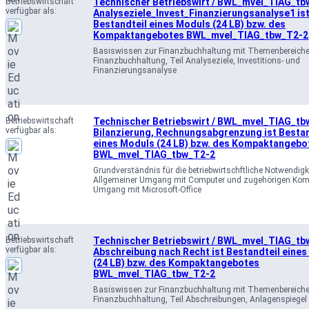
Betriebswirtschaft
Technischer Betriebswirt / BWL_mvel_TIAG_tb
verfügbar als:
Analyseziele_Invest_Finanzierungsanalyse1 is
Bestandteil eines Moduls (24 LB) bzw. des
Kompaktangebotes BWL_mvel_TIAG_tbw_T2-2
Basiswissen zur Finanzbuchhaltung mit Themenbereich
Finanzbuchhaltung, Teil Analyseziele, Investitions- und
Finanzierungsanalyse
Betriebswirtschaft
Technischer Betriebswirt / BWL_mvel_TIAG_tb
verfügbar als:
Bilanzierung, Rechnungsabgrenzung ist Bestan
eines Moduls (24 LB) bzw. des Kompaktangebo
BWL_mvel_TIAG_tbw_T2-2
Grundverständnis für die betriebwirtschftliche Notwendigk
Allgemeiner Umgang mit Computer und zugehörigen Kom
Umgang mit Microsoft-Office
Betriebswirtschaft
Technischer Betriebswirt / BWL_mvel_TIAG_tb
verfügbar als:
Abschreibung nach Recht ist Bestandteil eine
(24 LB) bzw. des Kompaktangebotes
BWL_mvel_TIAG_tbw_T2-2
Basiswissen zur Finanzbuchhaltung mit Themenbereich
Finanzbuchhaltung, Teil Abschreibungen, Anlagenspiegel