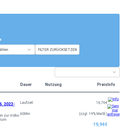
a
ählen
FILTER ZURÜCKSETZEN
4
r
Dauer
Nutzung
e
Preis
Info
s
u
Laufzeit:
16,76
€
6_2022-
l
t
60
Min
(zzgl. 19% MwSt.)
n zur Volks-
 zum
s
19,94
€
a