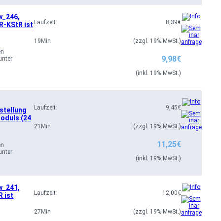
w_246,
Laufzeit:
8,39
€
R-KStR ist
19
Min
(zzgl. 19% MwSt.)
en
9,98
€
unter
(inkl. 19% MwSt.)
Laufzeit:
9,45
€
stellung
Moduls (24
21
Min
(zzgl. 19% MwSt.)
11,25
€
en
unter
(inkl. 19% MwSt.)
w_241,
Laufzeit:
12,00
€
R ist
27
Min
(zzgl. 19% MwSt.)