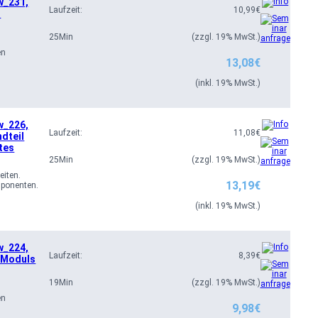
w_231,
Laufzeit:
10,99
€
t
25
Min
(zzgl. 19% MwSt.)
en
13,08
€
(inkl. 19% MwSt.)
w_226,
Laufzeit:
11,08
€
dteil
tes
25
Min
(zzgl. 19% MwSt.)
eiten.
13,19
€
ponenten.
(inkl. 19% MwSt.)
w_224,
Laufzeit:
8,39
€
s Moduls
19
Min
(zzgl. 19% MwSt.)
en
9,98
€