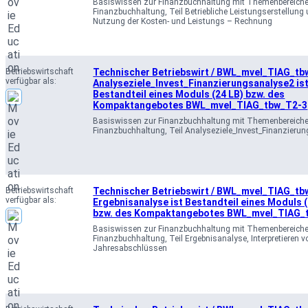
Basiswissen zur Finanzbuchhaltung mit Themenbereich
Finanzbuchhaltung, Teil Betriebliche Leistungserstellung 
Nutzung der Kosten- und Leistungs – Rechnung
Betriebswirtschaft
Technischer Betriebswirt / BWL_mvel_TIAG_tb
verfügbar als:
Analyseziele_Invest_Finanzierungsanalyse2 is
Bestandteil eines Moduls (24 LB) bzw. des
Kompaktangebotes BWL_mvel_TIAG_tbw_T2-3
Basiswissen zur Finanzbuchhaltung mit Themenbereich
Finanzbuchhaltung, Teil Analyseziele_Invest_Finanzieru
Betriebswirtschaft
Technischer Betriebswirt / BWL_mvel_TIAG_tb
verfügbar als:
Ergebnisanalyse ist Bestandteil eines Moduls (
bzw. des Kompaktangebotes BWL_mvel_TIAG_
Basiswissen zur Finanzbuchhaltung mit Themenbereich
Finanzbuchhaltung, Teil Ergebnisanalyse, Interpretieren v
Jahresabschlüssen