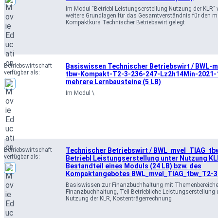
Im Modul "Betriebl-Leistungserstellung-Nutzung der KLR"
weitere Grundlagen für das Gesamtverständnis für den 
Kompaktkurs Technischer Betriebswirt gelegt
Betriebswirtschaft
Basiswissen Technischer Betriebswirt / BWL-
verfügbar als:
tbw-Kompakt-T2-3-236-247-Lz2h14Min-2021-1
mehrere Lernbausteine (5 LB)
Im Modul \
Betriebswirtschaft
Technischer Betriebswirt / BWL_mvel_TIAG_tb
verfügbar als:
Betriebl Leistungserstellung unter Nutzung KL
Bestandteil eines Moduls (24 LB) bzw. des
Kompaktangebotes BWL_mvel_TIAG_tbw_T2-3
Basiswissen zur Finanzbuchhaltung mit Themenbereich
Finanzbuchhaltung, Teil Betriebliche Leistungserstellung 
Nutzung der KLR, Kostenträgerrechnung