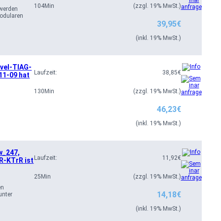
104
Min
(zzgl. 19% MwSt.)
 werden
modularen
39,95
€
(inkl. 19% MwSt.)
mvel-TIAG-
Laufzeit:
38,85
€
1-09 hat
130
Min
(zzgl. 19% MwSt.)
46,23
€
(inkl. 19% MwSt.)
w_247,
Laufzeit:
11,92
€
R-KTrR ist
25
Min
(zzgl. 19% MwSt.)
en
14,18
€
unter
(inkl. 19% MwSt.)