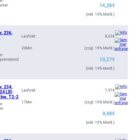
en
14,28
€
unter
(inkl. 19% MwSt.)
w_236,
Laufzeit:
8,63
€
t
20
Min
(zzgl. 19% MwSt.)
en
10,27
€
ngsanalyse2
(inkl. 19% MwSt.)
w_234,
Laufzeit:
7,97
€
24 LB)
tbw_T2-2
17
Min
(zzgl. 19% MwSt.)
en
on
9,48
€
(inkl. 19% MwSt.)