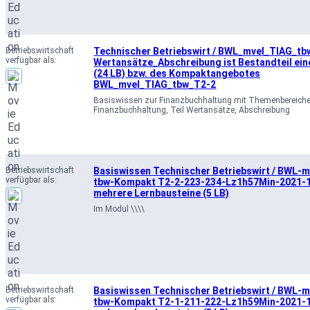
Betriebswirtschaft
Technischer Betriebswirt / BWL_mvel_TIAG_tb
verfügbar als:
Wertansätze_Abschreibung ist Bestandteil ei
(24 LB) bzw. des Kompaktangebotes
BWL_mvel_TIAG_tbw_T2-2
Basiswissen zur Finanzbuchhaltung mit Themenbereich
Finanzbuchhaltung, Teil Wertansätze, Abschreibung
Betriebswirtschaft
Basiswissen Technischer Betriebswirt / BWL-
verfügbar als:
tbw-Kompakt T2-2-223-234-Lz1h57Min-2021-1
mehrere Lernbausteine (5 LB)
Im Modul \\\\
Betriebswirtschaft
Basiswissen Technischer Betriebswirt / BWL-
verfügbar als:
tbw-Kompakt T2-1-211-222-Lz1h59Min-2021-1