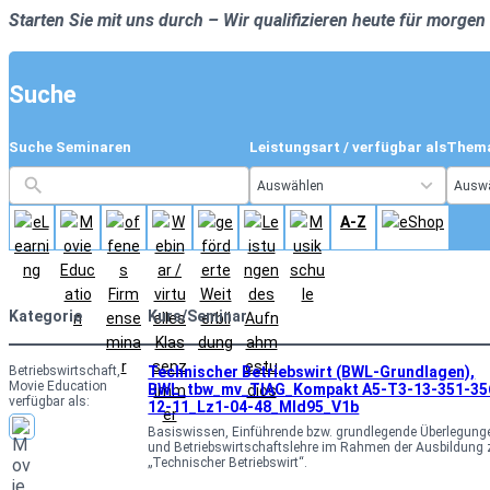
Starten Sie mit uns durch – Wir qualifizieren heute für morgen
Suche
Suche Seminaren
Leistungsart / verfügbar als
Them
5
1
r
1
Auswählen
Ausw
e
r
A-Z
s
e
u
s
l
u
t
l
Kategorie
Kurs/Seminar
s
t
a
s
Betriebswirtschaft
, 
Technischer Betriebswirt (BWL-Grundlagen),
Movie Education
BWL_tbw_mv_TIAG_Kompakt A5-T3-13-351-35
v
a
verfügbar als:
12-11_Lz1-04-48_Mld95_V1b
a
v
Basiswissen, Einführende bzw. grundlegende Überlegunge
und Betriebswirtschaftslehre im Rahmen der Ausbildung
i
a
„Technischer Betriebswirt“.
l
i