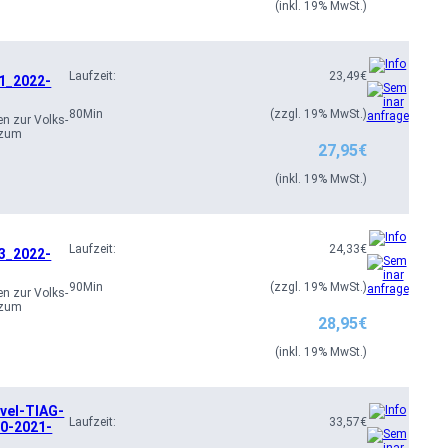
(inkl. 19% MwSt.)
v
a
i
Laufzeit:
23,49
€
1_2022-
l
80
Min
(zzgl. 19% MwSt.)
a
n zur Volks-
 zum
b
27,95
€
l
(inkl. 19% MwSt.)
e
Laufzeit:
24,33
€
3_2022-
90
Min
(zzgl. 19% MwSt.)
n zur Volks-
 zum
28,95
€
(inkl. 19% MwSt.)
mvel-TIAG-
Laufzeit:
33,57
€
0-2021-